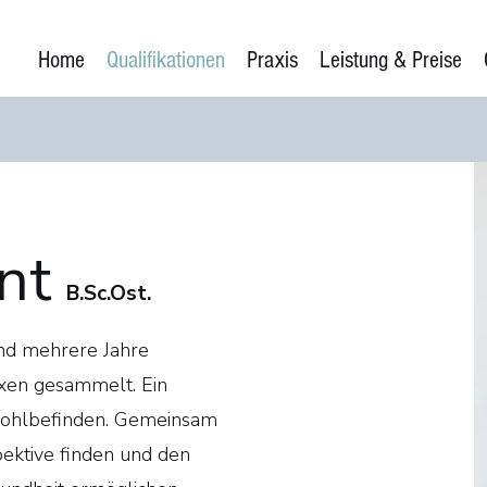
Home
Qualifikationen
Praxis
Leistung & Preise
int
B.Sc.
Ost.
ung
und mehrere Jahre
axen gesammelt. Ein
Wohlbefinden. Gemeinsam
pektive finden und den