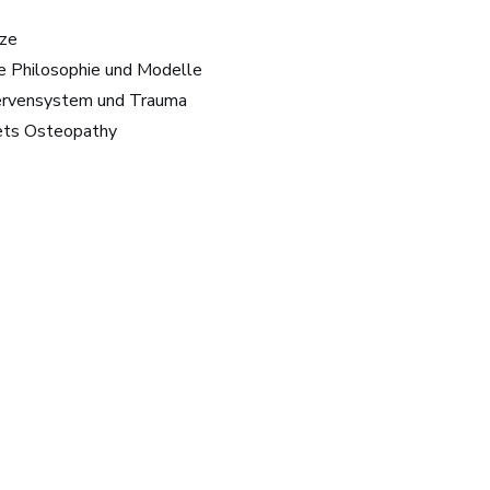
tze
e Philosophie und Modelle
rvensystem und Trauma
ets Osteopathy